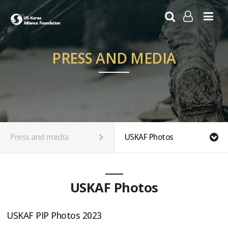
LOG IN
SIGN UP
PRESS AND MEDIA
Press and media
USKAF Photos
USKAF Photos
USKAF PIP Photos 2023