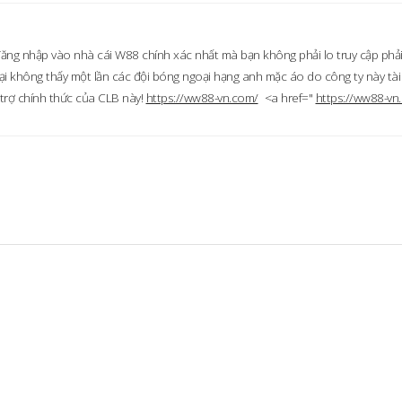
 đăng nhập vào nhà cái W88 chính xác nhất mà bạn không phải lo truy cập phải
i không thấy một lần các đội bóng ngoại hạng anh mặc áo do công ty này tài
 trợ chính thức của CLB này!
https://ww88-vn.com/
<a href="
https://ww88-vn