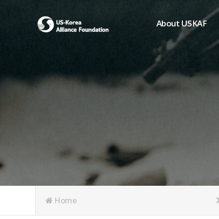
About USKAF
Chairman's Greeting
President's Greeting
Purpose of Foundat
Board of Directors
Student Members
Organization
History of USKAF
USKAF LOGO
Articles of Incorpora
Home