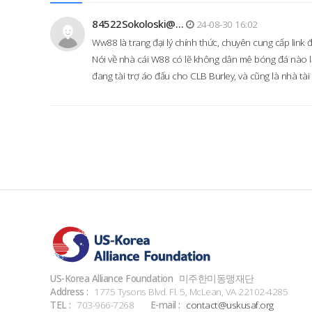
84522Sokoloski@…
24-08-30 16:02
Ww88 là trang đại lý chính thức, chuyên cung cấp link
Nói về nhà cái W88 có lẽ không dân mê bóng đá nào lạ
đang tài trợ áo đấu cho CLB Burley, và cũng là nhà tài
US-Korea Alliance Foundation
미주한미동맹재단
Address :
1775 Tysons Blvd. Fl. 5, McLean, VA 22102-4285
TEL :
703-966-7268
E-mail :
contact@uskusaf.org