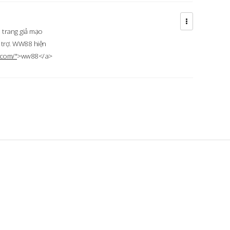
 trang giả mạo
 trợ. WW88 hiện
.com/"
>ww88</a>