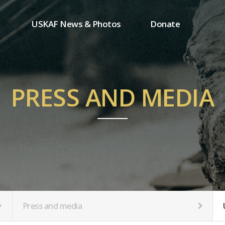
USKAF News & Photos
Donate
Press and media
One-time donation
Inauguration Ceremony Photos
Regular donation
ion
USKAF Photos
Donor wall
PRESS AND MEDIA
USKAF PIP Photos 2023
MemberShip
Notice
tion
Press and media