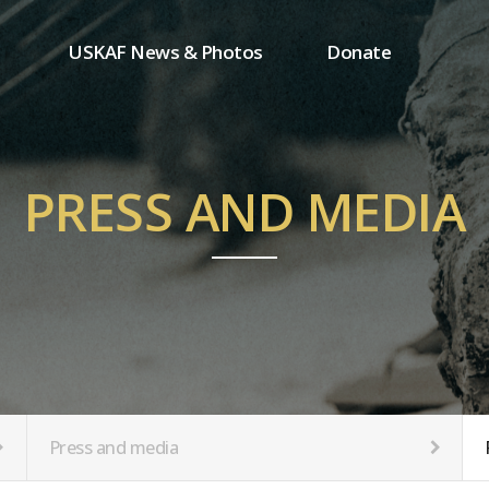
USKAF News & Photos
Donate
Press and media
One-time donation
Inauguration Ceremony Photos
Regular donation
ion
USKAF Photos
Donor wall
PRESS AND MEDIA
USKAF PIP Photos 2023
MemberShip
Notice
tion
Press and media