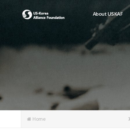
About USKAF
Chairman's Greeting
President's Greeting
Purpose of Foundat
Board of Directors
Student Members
Organization
History of USKAF
USKAF LOGO
Articles of Incorpora
Home