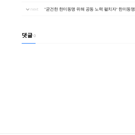
next
"굳건한 한미동맹 위해 공동 노력 펼치자" 한미
댓글
0