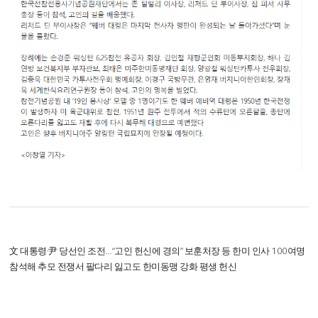
文 대통령·尹 당선인 조전…“고인 헌신에 경의” 보훈처장 등 한미 인사 100여명
참석해 추모 전쟁서 팔다리 잃고도 한미동맹 강화 평생 헌신