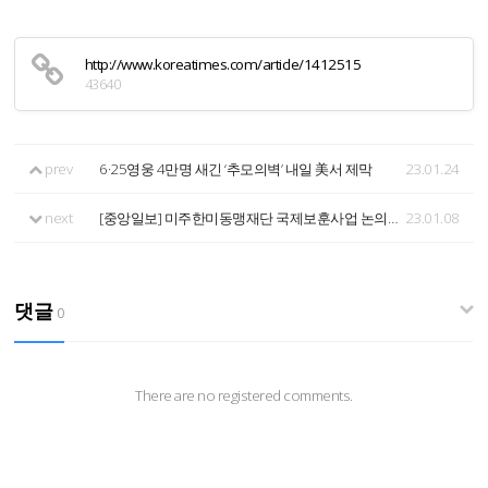
http://www.koreatimes.com/article/1412515
43640
prev
6·25영웅 4만명 새긴 ‘추모의벽’ 내일 美서 제막
23.01.24
next
[중앙일보] 미주한미동맹재단 국제보훈사업 논의 - 2022.12.27 14:39
23.01.08
댓글
0
There are no registered comments.