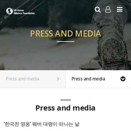
LOG IN
SIGN UP
PRESS AND MEDIA
Press and media
Press and media
Press and media
‘한국전 영웅’ 웨버 대령이 떠나는 날