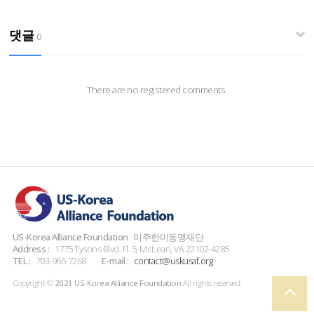
댓글
0
There are no registered comments.
US-Korea Alliance Foundation
미주한미동맹재단
Address :
1775 Tysons Blvd. Fl. 5, McLean, VA 22102-4285
TEL :
703-966-7268
E-mail :
contact@uskusaf.org
Copyright ©
2021 US-Korea Alliance Foundation
All rights reserved.