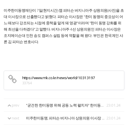
미주한미동맹재단이 7일(현지시간) 챕 피터슨 버지니아주 상원의원(사진)을 초
대 이사장으로 선출했다고 밝혔다. 피터슨 이사장은 "한미 동맹의 중요성이 어
느 때보다 강조되는 시점에 중책을 맡게 돼 영광"이라며 "한미 동맹 강화를 위
해 최선을 다하겠다"고 말했다. 버지니아주 4선 상원의원인 피터슨 이사장은
조지메이슨대 인천 송도 캠퍼스 설립 등에 역할을 해 왔다. 부인은 한국계인 샤
론 김 피터슨 변호사다.
https://www.mk.co.kr/news/world/10313197
33764
prev
"굳건한 한미동맹 위해 공동 노력 펼치자" 한미동맹재단•미주한미동맹재단 업무협약 체결
23.01.24
next
미주한미동맹, 피터슨 버지니아 상원의원 이사장 선출
23.01.24